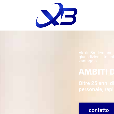
Alexis Brudermann 
giurisdizioni. Un uni
vantaggio.
AMBITI 
Oltre 25 anni d
personale, rapi
contatto