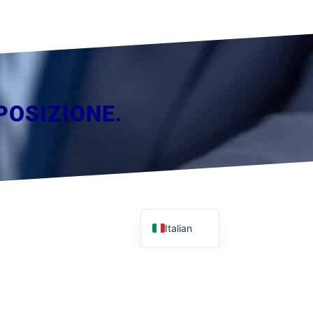
POSIZIONE.
German
Italian