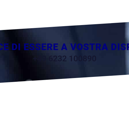
CE DI ESSERE A VOSTRA DIS
+49 6232 100890
CONTATTO
RO STUDIO LEGALE ALEXIS BRUDERMANN.