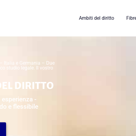
Ambiti del diritto
Fibr
– Italia e Germania – Due
co studio legale. Il vostro
DEL DIRITTO
i esperienza -
do e flessibile